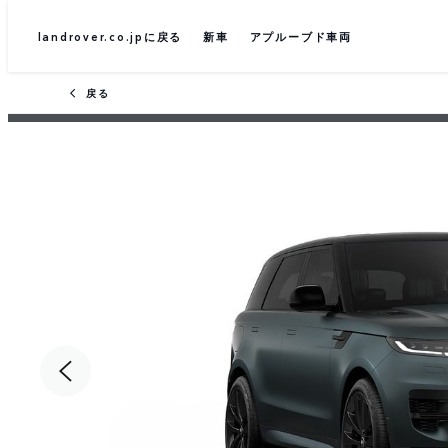
landrover.co.jpに戻る
新車
アプルーブド車両
戻る