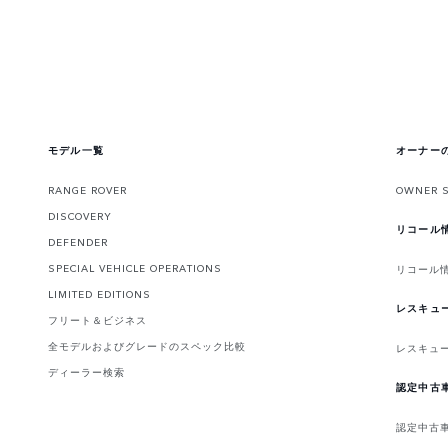
モデル一覧
オーナー
RANGE ROVER
OWNER 
DISCOVERY
リコール
DEFENDER
SPECIAL VEHICLE OPERATIONS
リコール
LIMITED EDITIONS
レスキュ
フリート＆ビジネス
全モデルおよびグレードのスペック比較
レスキュ
ディーラー検索
認定中古
認定中古