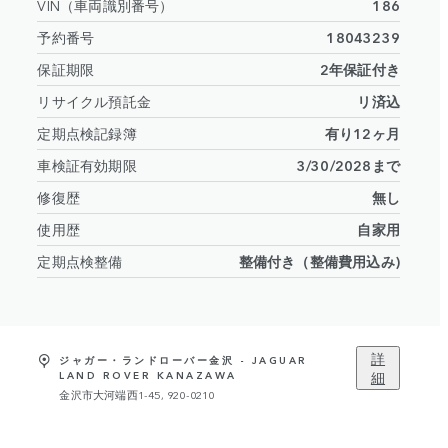
VIN（車両識別番号）
186
予約番号
18043239
保証期限
2年保証付き
リサイクル預託金
リ済込
定期点検記録簿
有り12ヶ月
車検証有効期限
3/30/2028まで
修復歴
無し
使用歴
自家用
定期点検整備
整備付き（整備費用込み)
詳
ジャガー・ランドローバー金沢 - JAGUAR
細
LAND ROVER KANAZAWA
金沢市大河端西1-45, 920-0210