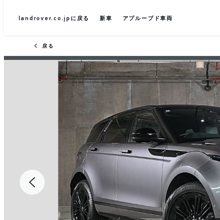
landrover.co.jpに戻る
新車
アプルーブド車両
戻る