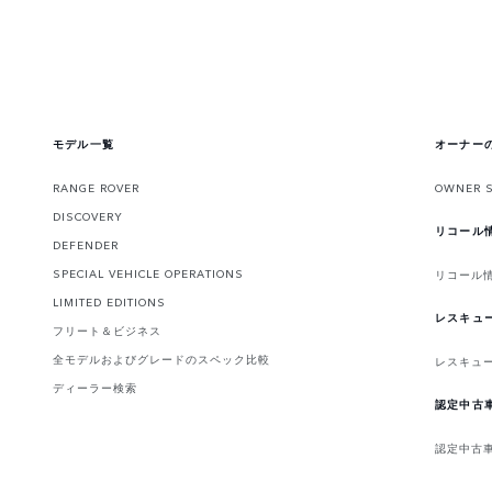
モデル一覧
オーナー
RANGE ROVER
OWNER 
DISCOVERY
リコール
DEFENDER
SPECIAL VEHICLE OPERATIONS
リコール
LIMITED EDITIONS
レスキュ
フリート＆ビジネス
全モデルおよびグレードのスペック比較
レスキュ
ディーラー検索
認定中古
認定中古