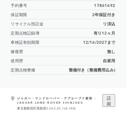
予約番号
17861692
保証期限
2年保証付き
リサイクル預託金
リ済込
定期点検記録簿
有り12ヶ月
車検証有効期限
12/16/2027まで
修復歴
無し
使用歴
自家用
定期点検整備
整備付き（整備費用込み)
詳
ジャガー・ランドローバー・アプルーブド新宿 -
細
JAGUAR LAND ROVER SHINJUKU
東京都新宿区西新宿3-20-2-2F, 163-1402