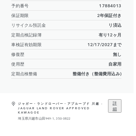
予約番号
17884013
保証期限
2年保証付き
リサイクル預託金
リ済込
定期点検記録簿
有り12ヶ月
車検証有効期限
12/17/2027まで
修復歴
無し
使用歴
自家用
定期点検整備
整備付き（整備費用込み)
詳
ジャガー・ランドローバー・アプルーブド 川越 -
細
JAGUAR LAND ROVER APPROVED
KAWAGOE
埼玉県川越市山田949-1, 350-0822