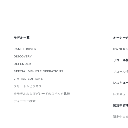
モデル一覧
オーナー
RANGE ROVER
OWNER 
DISCOVERY
リコール
DEFENDER
SPECIAL VEHICLE OPERATIONS
リコール
LIMITED EDITIONS
レスキュ
フリート＆ビジネス
全モデルおよびグレードのスペック比較
レスキュ
ディーラー検索
認定中古
認定中古