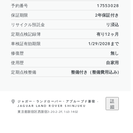
予約番号
17553028
保証期限
2年保証付き
リサイクル預託金
リ済込
定期点検記録簿
有り12ヶ月
車検証有効期限
1/29/2028まで
修復歴
無し
使用歴
自家用
定期点検整備
整備付き（整備費用込み)
詳
ジャガー・ランドローバー・アプルーブド新宿 -
細
JAGUAR LAND ROVER SHINJUKU
東京都新宿区西新宿3-20-2-2F, 163-1402