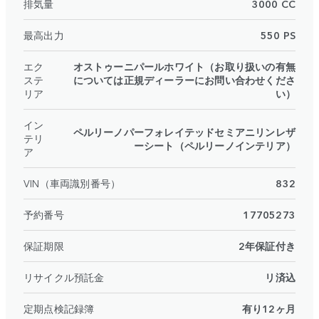
排気量
3000 CC
最高出力
550 PS
エク
オストゥーニパールホワイト（お取り扱いの有無
ステ
については正規ディーラーにお問い合わせくださ
リア
い）
イン
ペルリーノパーフォレイテッドセミアニリンレザ
テリ
ーシート（ペルリーノインテリア）
ア
VIN（車両識別番号）
832
予約番号
17705273
保証期限
2年保証付き
リサイクル預託金
リ済込
定期点検記録簿
有り12ヶ月