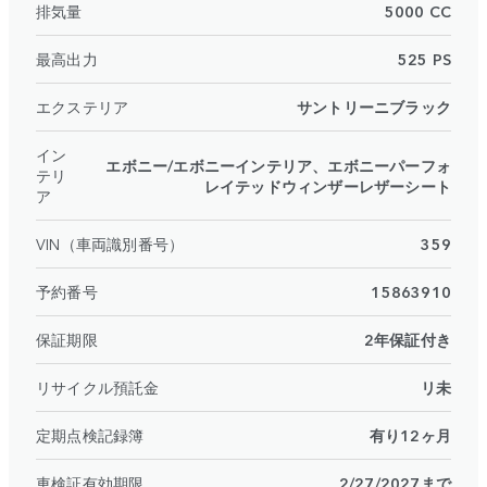
排気量
5000 CC
最高出力
525 PS
エクステリア
サントリーニブラック
イン
エボニー/エボニーインテリア、エボニーパーフォ
テリ
レイテッドウィンザーレザーシート
ア
VIN（車両識別番号）
359
予約番号
15863910
保証期限
2年保証付き
リサイクル預託金
リ未
定期点検記録簿
有り12ヶ月
車検証有効期限
2/27/2027まで