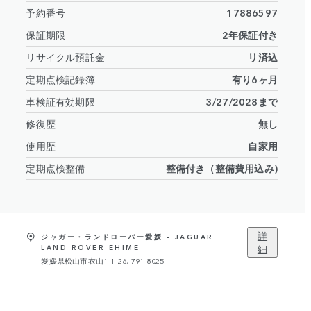
予約番号
17886597
保証期限
2年保証付き
リサイクル預託金
リ済込
定期点検記録簿
有り6ヶ月
車検証有効期限
3/27/2028まで
修復歴
無し
使用歴
自家用
定期点検整備
整備付き（整備費用込み)
詳
ジャガー・ランドローバー愛媛 - JAGUAR
細
LAND ROVER EHIME
愛媛県松山市衣山1-1-26, 791-8025