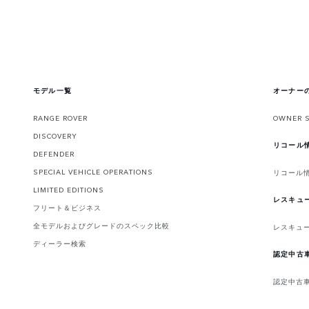
モデル一覧
オーナー
RANGE ROVER
OWNER 
DISCOVERY
リコール
DEFENDER
SPECIAL VEHICLE OPERATIONS
リコール
LIMITED EDITIONS
レスキュ
フリート＆ビジネス
全モデルおよびグレードのスペック比較
レスキュ
ディーラー検索
認定中古
認定中古