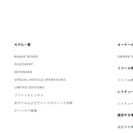
モデル一覧
オーナー
RANGE ROVER
OWNER 
DISCOVERY
リコール
DEFENDER
SPECIAL VEHICLE OPERATIONS
リコール
LIMITED EDITIONS
レスキュ
フリート＆ビジネス
全モデルおよびグレードのスペック比較
レスキュ
ディーラー検索
認定中古
認定中古