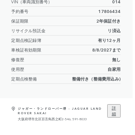
VIN（車両識別番号）
014
予約番号
17806434
保証期限
2年保証付き
リサイクル預託金
リ済込
定期点検記録簿
有り12ヶ月
車検証有効期限
8/8/2027まで
修復歴
無し
使用歴
自家用
定期点検整備
整備付き（整備費用込み)
詳
ジャガー・ランドローバー堺 - JAGUAR LAND
細
ROVER SAKAI
大阪府堺市北区百舌鳥西之町2-546, 591-8033