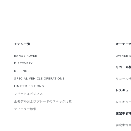
モデル一覧
オーナー
RANGE ROVER
OWNER 
DISCOVERY
リコール
DEFENDER
SPECIAL VEHICLE OPERATIONS
リコール
LIMITED EDITIONS
レスキュ
フリート＆ビジネス
全モデルおよびグレードのスペック比較
レスキュ
ディーラー検索
認定中古
認定中古