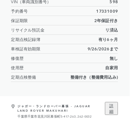
VIN（車両識別番号）
598
予約番号
17331009
保証期限
2年保証付き
リサイクル預託金
リ済込
定期点検記録簿
有り6ヶ月
車検証有効期限
9/26/2026まで
修復歴
無し
使用歴
自家用
定期点検整備
整備付き（整備費用込み)
詳
ジャガー・ランドローバー幕張 - JAGUAR
細
LAND ROVER MAKUHARI
千葉県千葉市花見川区幕張町5-417-263, 262-0032