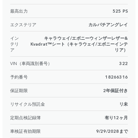
最高出力
525 PS
エクステリア
カルパチアングレイ
イン
キャラウェイ/エボニーウィンザーレザー&
テリ
Kvadrat™シート（キャラウェイ/エボニーインテ
ア
リア）
VIN（車両識別番号）
322
予約番号
18266316
保証期限
2年保証付き
リサイクル預託金
リ未
定期点検記録簿
有り12ヶ月
車検証有効期限
9/29/2028まで