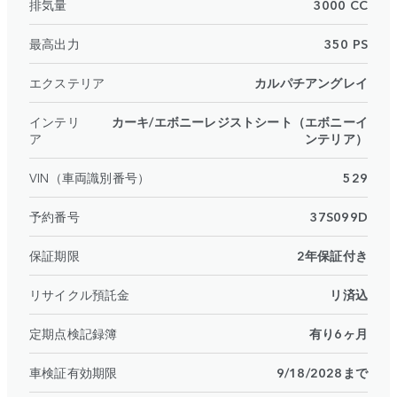
排気量
3000 CC
最高出力
350 PS
エクステリア
カルパチアングレイ
インテリ
カーキ/エボニーレジストシート（エボニーイ
ア
ンテリア）
VIN（車両識別番号）
529
予約番号
37S099D
保証期限
2年保証付き
リサイクル預託金
リ済込
定期点検記録簿
有り6ヶ月
車検証有効期限
9/18/2028まで