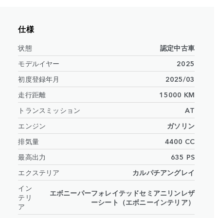
仕様
状態
認定中古車
モデルイヤー
2025
初度登録年月
2025/03
走行距離
15000 KM
トランスミッション
AT
エンジン
ガソリン
排気量
4400 CC
最高出力
635 PS
エクステリア
カルパチアングレイ
イン
エボニーパーフォレイテッドセミアニリンレザ
テリ
ーシート（エボニーインテリア）
ア