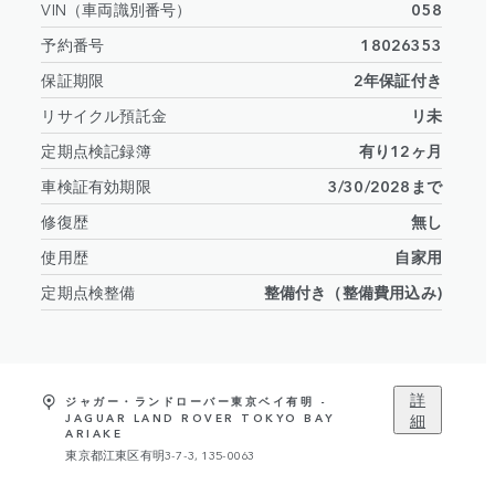
VIN（車両識別番号）
058
予約番号
18026353
保証期限
2年保証付き
リサイクル預託金
リ未
定期点検記録簿
有り12ヶ月
車検証有効期限
3/30/2028まで
修復歴
無し
使用歴
自家用
定期点検整備
整備付き（整備費用込み)
詳
ジャガー・ランドローバー東京ベイ有明 -
細
JAGUAR LAND ROVER TOKYO BAY
ARIAKE
東京都江東区有明3-7-3, 135-0063