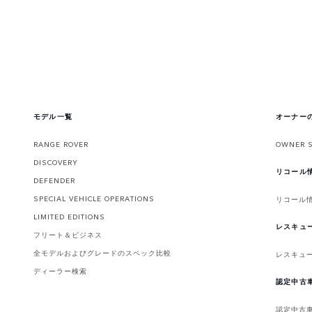
モデル一覧
オーナー
RANGE ROVER
OWNER 
DISCOVERY
リコール
DEFENDER
SPECIAL VEHICLE OPERATIONS
リコール
LIMITED EDITIONS
レスキュ
フリート＆ビジネス
全モデルおよびグレードのスペック比較
レスキュ
ディーラー検索
認定中古
認定中古