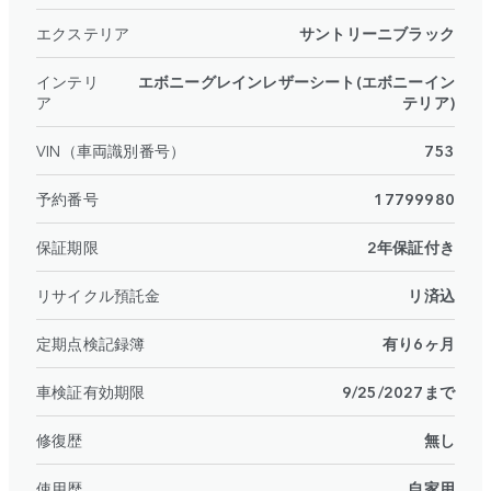
エクステリア
サントリーニブラック
インテリ
エボニーグレインレザーシート(エボニーイン
ア
テリア)
VIN（車両識別番号）
753
予約番号
17799980
保証期限
2年保証付き
リサイクル預託金
リ済込
定期点検記録簿
有り6ヶ月
車検証有効期限
9/25/2027まで
修復歴
無し
使用歴
自家用