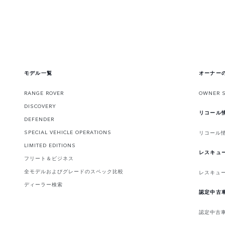
モデル一覧
オーナー
RANGE ROVER
OWNER 
DISCOVERY
リコール
DEFENDER
SPECIAL VEHICLE OPERATIONS
リコール
LIMITED EDITIONS
レスキュ
フリート＆ビジネス
全モデルおよびグレードのスペック比較
レスキュ
ディーラー検索
認定中古
認定中古