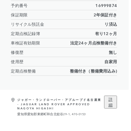
予約番号
16999874
保証期限
2年保証付き
リサイクル預託金
リ済込
定期点検記録簿
有り12ヶ月
車検証有効期限
法定24ヶ月点検整備付き
修復歴
無し
使用歴
自家用
定期点検整備
整備付き（整備費用込み)
詳
ジャガー・ランドローバー・アプルーブド名古屋東
細
- JAGUAR LAND ROVER APPROVED
NAGOYA HIGASHI
愛知県愛知郡東郷町和合北蚊谷29-1, 470-0153