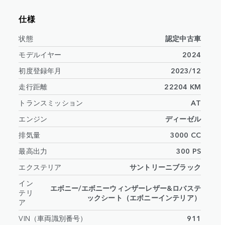
仕様
状態
認定中古車
モデルイヤー
2024
初度登録年月
2023/12
走行距離
22204 KM
トランスミッション
AT
エンジン
ディーゼル
排気量
3000 CC
最高出力
300 PS
エクステリア
サントリーニブラック
イン
エボニー/エボニーウィンザーレザー&ロバステ
テリ
ックシート（エボニーインテリア）
ア
VIN（車両識別番号）
911