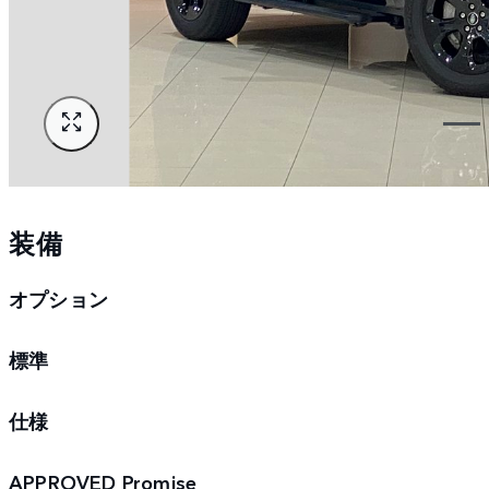
装備
オプション
標準
仕様
APPROVED Promise