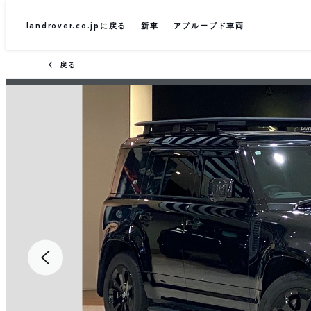
landrover.co.jpに戻る
新車
アプルーブド車両
戻る