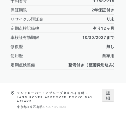
予約番号
17682916
保証期限
2年保証付き
リサイクル預託金
リ未
定期点検記録簿
有り12ヶ月
車検証有効期限
10/30/2027まで
修復歴
無し
使用歴
自家用
定期点検整備
整備付き（整備費用込み)
詳
ランドローバー・アプルーブ東京ベイ有明 -
細
LAND ROVER APPROVED TOKYO BAY
ARIAKE
東京都江東区有明3-7-3, 135-0063