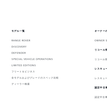
モデル一覧
オーナー
RANGE ROVER
OWNER 
DISCOVERY
リコール
DEFENDER
SPECIAL VEHICLE OPERATIONS
リコール
LIMITED EDITIONS
レスキュ
フリート＆ビジネス
全モデルおよびグレードのスペック比較
レスキュ
ディーラー検索
認定中古
認定中古