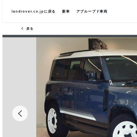
landrover.co.jpに戻る
新車
アプルーブド車両
戻る